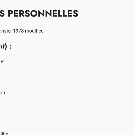
S PERSONNELLES
anvier 1978 modifiée.
t) :
P.
ite.
ilité