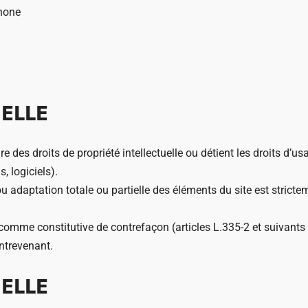
phone
UELLE
es droits de propriété intellectuelle ou détient les droits d’us
, logiciels).
u adaptation totale ou partielle des éléments du site est strictem
omme constitutive de contrefaçon (articles L.335-2 et suivants d
ontrevenant.
UELLE