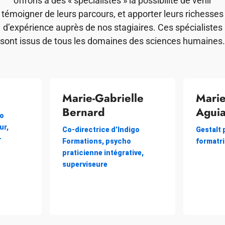
offrons à des « spécialistes » la possibilité de venir
témoigner de leurs parcours, et apporter leurs richesses
d’expérience auprès de nos stagiaires. Ces spécialistes
sont issus de tous les domaines des sciences humaines.
Marie-Gabrielle
Marie
Bernard
Aguia
go
ur,
Co-directrice d’Indigo
Gestalt 
-
Formations, psycho
formatri
praticienne intégrative,
superviseure