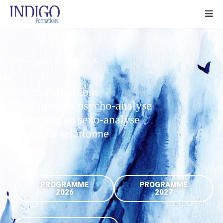
BONJOUR & BIENVENUE
Indigo Formations
Formation en psycho-analyse
Formation en sexo-analyse
Approche
relationnelle
|
PROGRAMME
PROGRAMME
2026
2027