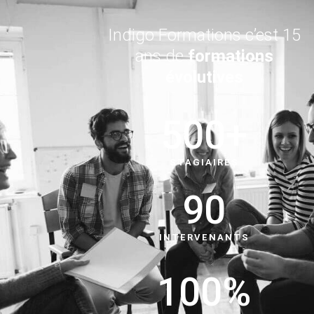
Indigo Formations c’est 15
ans de
formations
évolutives
500
+
STAGIAIRES
90
INTERVENANTS
100
%